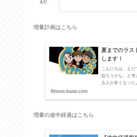
増量計画はこちら
夏までのラス
します！
こんにちは。えだ
絞ろうかな」と考
る人が多くなった
イエットの流れとは
fitness-base.com
増量の途中経過はこちら