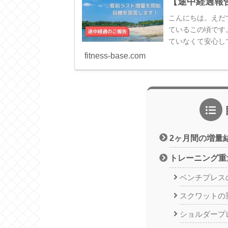
【途中経過報
こんにちは。えだ
ているこの頃です
ていなくて安心し
ます。先日、フィッ
fitness-base.com
2ヶ月間の増量
トレーニング重
ベンチプレス
スクワットの
ショルダープ