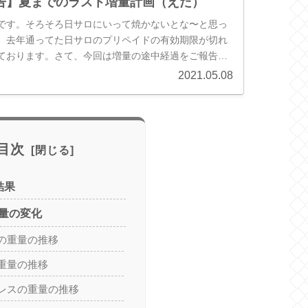
告】夏までのラスト増量計画（えだ）
です。そろそろ日サロにいって焼かないとな〜と思っ
。去年通ってた日サロのプリペイドの有効期限が切れ
ております。さて、今回は増量の途中経過をご報告し
トネス基地メンバーの”しょた”...
2021.05.08
目次
結果
量の変化
の重量の推移
重量の推移
レスの重量の推移