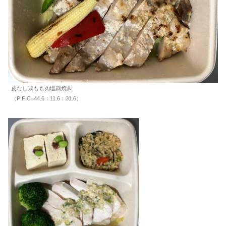
皮なし鶏もも肉塩麹焼き
（P:F:C=44.6：11.6：31.6）