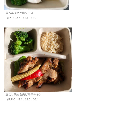
鶏ムネ肉ネギ塩ソース
（P:F:C=47.9：13.9：16.3）
皮なし鶏もも肉ピリ辛チキン
（P:F:C=45.4：12.0：36.4）