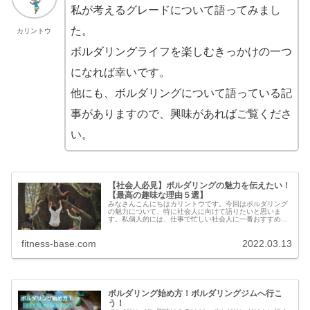
私が考えるグレードについて語ってみまし
た。
カリントウ
ボルダリングライフを楽しむきっかけの一つ
になれば幸いです。
他にも、ボルダリングについて語っている記
事がありますので、興味があればご覧くださ
い。
【社会人必見】ボルダリングの魅力を伝えたい！
【最高の趣味な理由５選】
みなさんこんにちはカリントウです。今回はボルダリング
の魅力について、特に社会人に向けて語りたいと思いま
す。私個人的には、仕事で忙しい社会人に一番おすすめし
たい趣味がボルダリングです。月40時間以上残業している
私でも3年以上楽しく続いておりま...
fitness-base.com
2022.03.13
ボルダリング始め方！ボルダリングジムへ行こ
う！